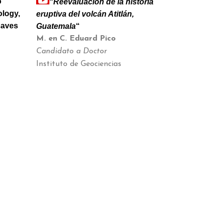
o
“
Reevaluación de la historia
logy,
eruptiva del volcán Atitlán,
caves
Guatemala
“
M. en C. Eduard Pico
Candidato a Doctor
Instituto de Geociencias