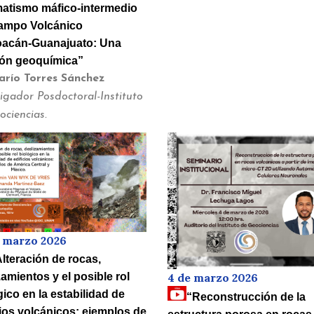
tismo máfico-intermedio
ampo Volcánico
acán-Guanajuato: Una
ión geoquímica”
arío Torres Sánchez
tigador Posdoctoral-Instituto
ociencias.
e marzo 2026
lteración de rocas,
4 de marzo 2026
zamientos y el posible rol
gico en la estabilidad de
“Reconstrucción de la
cios volcánicos: ejemplos de