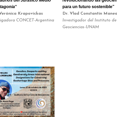
aurios del Jurásico Medio
revolucionando las geocie
tagonia
“
para un futuro sostenible”
Verónica Krapovickas
Dr. Vlad Constantin Manea
tigadora CONCET-Argentina
Investigador del Instituto de
Geociencias-UNAM