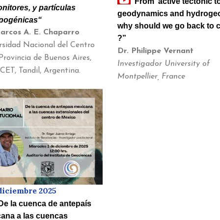
“From active tectonic t
nitores, y partículas
geodynamics and hydrogeo
pogénicas
“
why should we go back to 
arcos A. E. Chaparro
?”
rsidad Nacional del Centro
Dr. Philippe Vernant
Provincia de Buenos Aires,
Investigador University of
ET, Tandil, Argentina.
Montpellier, France
diciembre 2025
De la cuenca de antepaís
ana a las cuencas