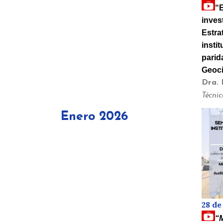
“E
inves
Estra
insti
parida
Geoci
Dra. 
Técni
Enero 2026
28 de
“