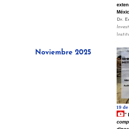
exten
Méxi
Dr. E
Inves
Instit
Noviembre 2025
19 d
” 
compo