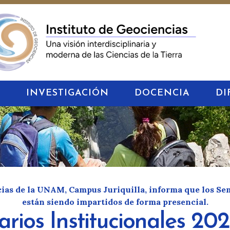
S
INVESTIGACIÓN
DOCENCIA
DI
cias de la UNAM, Campus Juriquilla, informa que los Se
están siendo impartidos de forma presencial.
rios Institucionales 20