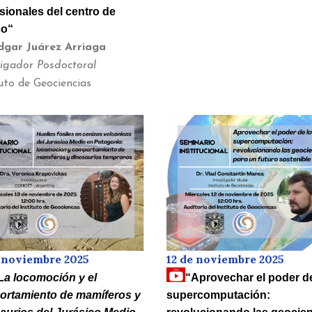
sionales del centro de
co
“
dgar Juárez Arriaga
tigador Posdoctoral
uto de Geociencias
e noviembre 2025
12 de noviembre 2025
L
a locomoción y el
“Aprovechar el poder de
rtamiento de mamíferos y
supercomputación: