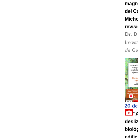
magma
del C
Micho
revis
Dr. D
Inves
de Ge
20 d
“A
desli
bioló
edifi