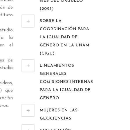
udio
MES DEL ORGULLO
ión de
(2025)
tituto
SOBRE LA
COORDINACIÓN PARA
tudio
LA IGUALDAD DE
 a la
en el
GÉNERO EN LA UNAM
(CIGU)
des de
LINEAMIENTOS
udio
GENERALES
COMISIONES INTERNAS
ideos,
PARA LA IGUALDAD DE
.) que
zación
GENERO
eros.
MUJERES EN LAS
GEOCIENCIAS