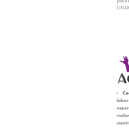
para 
UNAM
Co
labor
exper
viole
cientí