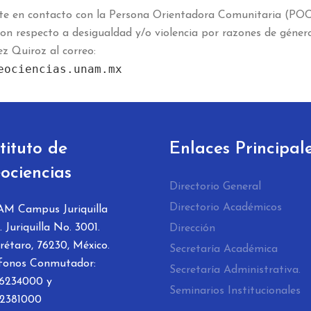
e en contacto con la Persona Orientadora Comunitaria (POC) 
con respecto a desigualdad y/o violencia por razones de géne
z Quiroz al correo:
eociencias.unam.mx
stituto de
Enlaces Principal
ociencias
Directorio General
Directorio Académicos
M Campus Juriquilla
. Juriquilla No. 3001.
Dirección
étaro, 76230, México.
Secretaría Académica
éfonos Conmutador:
Secretaría Administrativa.
56234000 y
Seminarios Institucionales
 2381000