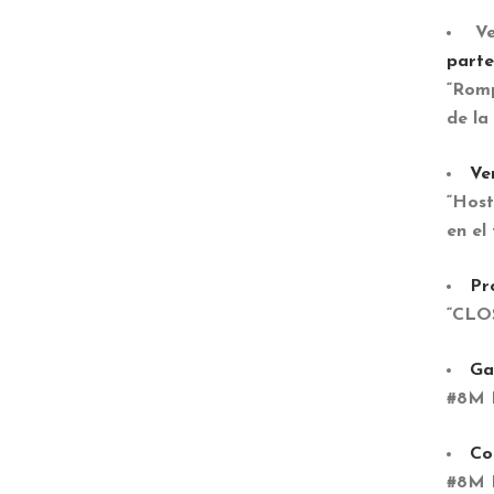
Ve
parte
“Romp
de la
Ve
“Host
en el
Pr
“CLO
Ga
#8M R
Co
#8M R