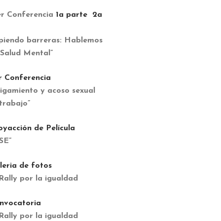
r Conferencia
1a parte
2a
iendo barreras: Hablemos
 Salud Mental”
r Conferencia
igamiento y acoso sexual
 trabajo”
oyacción de Película
SE”
leria de fotos
ally por la igualdad
nvocatoria
ally por la igualdad