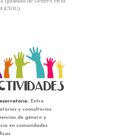
la Igualdad de Género en la
 (CIGU).
nservatorio.
Entre
atorios y consultorios:
iencias de género y
ncia en comunidades
ficas
.