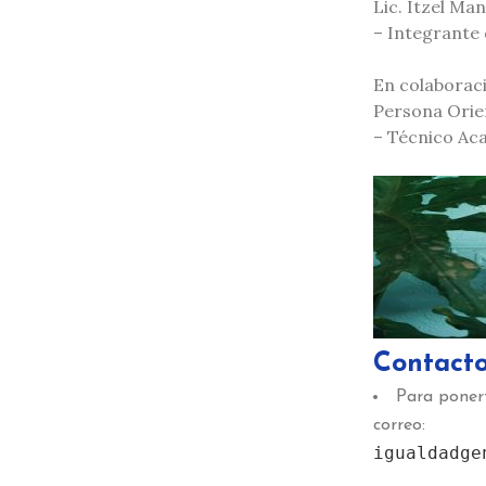
Lic. Itzel Ma
– Integrante 
En colaborac
Persona Orie
– Técnico Ac
Contact
Para ponert
correo:
igualdadge