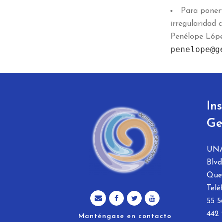
Para ponert
irregularidad 
Penélope Lópe
penelope@g
In
Ge
UNA
Blvd
Quer
Tel
55 
442
Manténgase en contacto