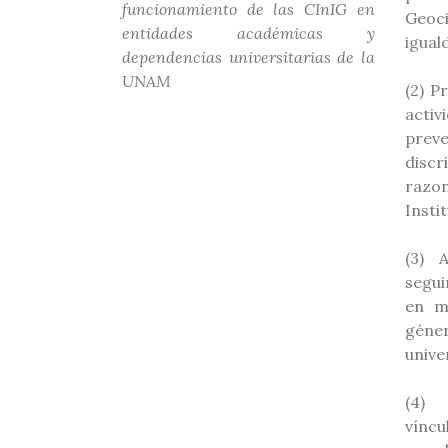
funcionamiento de las CInIG en
Geoc
entidades académicas y
igual
dependencias universitarias de la
UNAM
(2) P
activ
preve
discr
raz
Insti
(3) 
segui
en m
géner
unive
(4) 
vínc