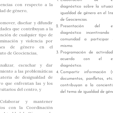
Elaboración de est
iencias con respecto a la
diagnóstico sobre la situac
dad de género,
igualdad de género en el Ins
de Geociencias.
romover, diseñar y difundir
Presentación del es
idades que contribuyan a la
diagnóstico incentivando
nción de cualquier tipo de
comunidad a participar 
iminación y violencia por
mismo.
ones de género en el
tuto de Geociencias,
Programación de activida
acuerdo con el est
Analizar, escuchar y dar
diagnóstico.
miento a las problemáticas
Compartir información (v
ateria de desigualdad de
documentos, panfletos, etc
o que enfrentan las y los
contribuyan a la concienti
rsitarios del centro, y
del tema de igualdad de gén
Colaborar y mantener
ulos con la Coordinación